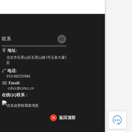
联系
地址:
北京市石景山区石景山路3号玉泉大厦5
层
电话:
010-88255986
Email:
cshcc@cshcc.cn
在线QQ联系：
人工客服
电话：88255986
返回顶部