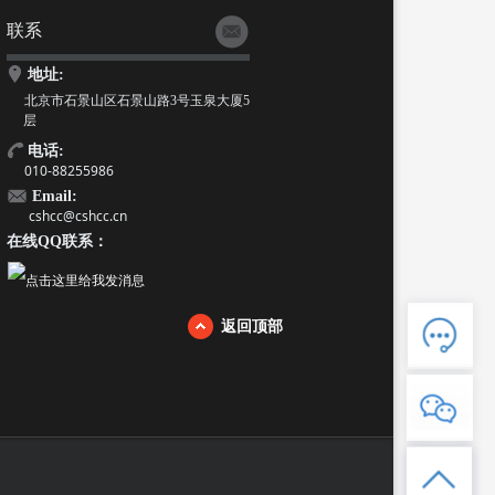
联系
地址:
北京市石景山区石景山路3号玉泉大厦5
层
电话:
010-88255986
Email:
cshcc@cshcc.cn
在线QQ联系：
人工客服
电话：88255986
返回顶部
互动留言
倾耳聆听，一个工作日内及时处理